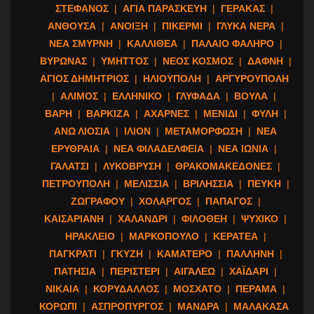
ΣΤΕΦΑΝΟΣ
|
ΑΓΙΑ ΠΑΡΑΣΚΕΥΗ
|
ΓΕΡΑΚΑΣ
|
ΑΝΘΟΥΣΑ
|
ΑΝΟΙΞΗ
|
ΠΙΚΕΡΜΙ
|
ΓΛΥΚΑ ΝΕΡΑ
|
ΝΕΑ ΣΜΥΡΝΗ
|
ΚΑΛΛΙΘΕΑ
|
ΠΑΛΑΙΟ ΦΑΛΗΡΟ
|
ΒΥΡΩΝΑΣ
|
ΥΜΗΤΤΟΣ
|
ΝΕΟΣ ΚΟΣΜΟΣ
|
ΔΑΦΝΗ
|
ΑΓΙΟΣ ΔΗΜΗΤΡΙΟΣ
|
ΗΛΙΟΥΠΟΛΗ
|
ΑΡΓΥΡΟΥΠΟΛΗ
|
ΑΛΙΜΟΣ
|
ΕΛΛΗΝΙΚΟ
|
ΓΛΥΦΑΔΑ
|
ΒΟΥΛΑ
|
ΒΑΡΗ
|
ΒΑΡΚΙΖΑ
|
ΑΧΑΡΝΕΣ
|
ΜΕΝΙΔΙ
|
ΦΥΛΗ
|
ΑΝΩ ΛΙΟΣΙΑ
|
ΙΛΙΟΝ
|
ΜΕΤΑΜΟΡΦΩΣΗ
|
ΝΕΑ
ΕΡΥΘΡΑΙΑ
|
ΝΕΑ ΦΙΛΑΔΕΛΦΕΙΑ
|
ΝΕΑ ΙΩΝΙΑ
|
ΓΑΛΑΤΣΙ
|
ΛΥΚΟΒΡΥΣΗ
|
ΘΡΑΚΟΜΑΚΕΔΟΝΕΣ
|
ΠΕΤΡΟΥΠΟΛΗ
|
ΜΕΛΙΣΣΙΑ
|
ΒΡΙΛΗΣΣΙΑ
|
ΠΕΥΚΗ
|
ΖΩΓΡΑΦΟΥ
|
ΧΟΛΑΡΓΟΣ
|
ΠΑΠΑΓΟΣ
|
ΚΑΙΣΑΡΙΑΝΗ
|
ΧΑΛΑΝΔΡΙ
|
ΦΙΛΟΘΕΗ
|
ΨΥΧΙΚΟ
|
ΗΡΑΚΛΕΙΟ
|
ΜΑΡΚΟΠΟΥΛΟ
|
ΚΕΡΑΤΕΑ
|
ΠΑΓΚΡΑΤΙ
|
ΓΚΥΖΗ
|
ΚΑΜΑΤΕΡΟ
|
ΠΑΛΛΗΝΗ
|
ΠΑΤΗΣΙΑ
|
ΠΕΡΙΣΤΕΡΙ
|
ΑΙΓΑΛΕΩ
|
ΧΑΪΔΑΡΙ
|
ΝΙΚΑΙΑ
|
ΚΟΡΥΔΑΛΛΟΣ
|
ΜΟΣΧΑΤΟ
|
ΠΕΡΑΜΑ
|
ΚΟΡΩΠΙ
|
ΑΣΠΡΟΠΥΡΓΟΣ
|
ΜΑΝΔΡΑ
|
ΜΑΛΑΚΑΣΑ