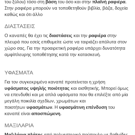
του ξύλου) τόσο στη
βάση
του όσο και στην
πλαϊνή ραφιέρα
.
Στην ραφιέρα μπορούν να τοποθετηθούν βιβλία, βάζα, δοχεία
καθώς και ότι άλλο
ΔΙΑΣΤΑΣΕΙΣ
Ο καναπές θα έχει τις
διαστάσεις
και την
ραφιέρα
στην
πλευρά που εσείς επιθυμείτε ώστε να ταιριάζει απόλυτα στον
χώρο σας. Για την προαιρετική ραφιέρα υπάρχει δυνατότητα
αμφίπλευρης τοποθέτησης κατά την κατασκευή.
ΥΦΑΣΜΑΤΑ
Για τον συγκεκριμένο καναπέ προτείνεται η χρήση
υφάσματος υψηλής ποιότητας
και αισθητικής. Μπορεί όμως
να επενδυθεί και με απλά υφάσματα που θα επιλέξτε από μία
μεγάλη ποικιλία σχεδίων, χρωμάτων και
ποιοτήτων
υφασμάτων
. Η
υφασμάτινη επένδυση
του
καναπέ είναι
αποσπώμενη
.
ΜΑΞΙΛΑΡΙΑ
Μαξιλάρια πλάτης
από πολυεστερικό πούπουλο με βαθμίδες