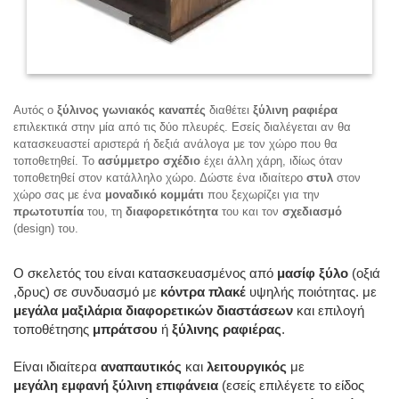
Αυτός ο
ξύλινος γωνιακός καναπές
διαθέτει
ξύλινη ραφιέρα
επιλεκτικά στην μία από τις δύο πλευρές. Εσείς διαλέγεται αν θα
κατασκευαστεί αριστερά ή δεξιά ανάλογα με τον χώρο που θα
τοποθετηθεί. Το
ασύμμετρο σχέδιο
έχει άλλη χάρη, ιδίως όταν
τοποθετηθεί στον κατάλληλο χώρο. Δώστε ένα ιδιαίτερο
στυλ
στον
χώρο σας με ένα
μοναδικό κομμάτι
που ξεχωρίζει για την
πρωτοτυπία
του, τη
διαφορετικότητα
του και τον
σχεδιασμό
(design) του.
Ο σκελετός του είναι κατασκευασμένος από
μασίφ ξύλο
(οξιά
,δρυς) σε συνδυασμό με
κόντρα πλακέ
υψηλής ποιότητας. με
μεγάλα μαξιλάρια διαφορετικών διαστάσεων
και επιλογή
τοποθέτησης
μπράτσου
ή
ξύλινης ραφιέρας
.
Είναι ιδιαίτερα
αναπαυτικός
και
λειτουργικός
με
μεγάλη εμφανή ξύλινη επιφάνεια
(εσείς επιλέγετε το είδος