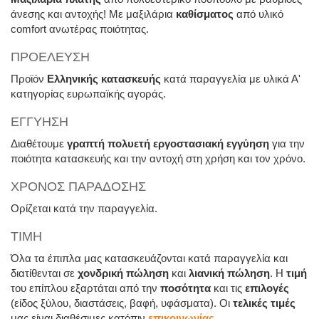
άνεσης και αντοχής! Με μαξιλάρια
καθίσματος
από υλικό
comfort ανωτέρας ποιότητας.
ΠΡΟΕΛΕΥΣΗ
Προϊόν
Ελληνικής κατασκευής
κατά παραγγελία με υλικά Α'
κατηγορίας ευρωπαϊκής αγοράς.
ΕΓΓΥΗΣΗ
Διαθέτουμε
γραπτή πολυετή εργοστασιακή εγγύηση
για την
ποιότητα κατασκευής και την αντοχή στη χρήση και τον χρόνο.
ΧΡΟΝΟΣ ΠΑΡΑΔΟΣΗΣ
Ορίζεται κατά την παραγγελία.
ΤΙΜΗ
Όλα τα έπιπλα μας κατασκευάζονται κατά παραγγελία και
διατίθενται σε
χονδρική πώληση
και
λιανική πώληση
. Η
τιμή
του επίπλου εξαρτάται από την
ποσότητα
και τις
επιλογές
(είδος ξύλου, διαστάσεις, βαφή, υφάσματα). Οι
τελικές τιμές
μας είναι διαθέσιμες κατόπιν
επικοινωνίας
.