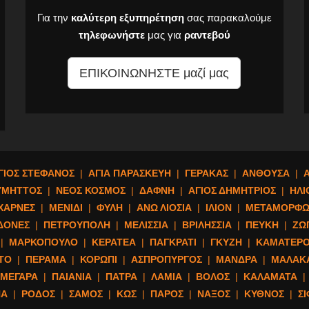
Για την
καλύτερη εξυπηρέτηση
σας παρακαλούμε
τηλεφωνήστε
μας για
ραντεβού
ΕΠΙΚΟΙΝΩΝΗΣΤΕ μαζί μας
ΓΙΟΣ ΣΤΕΦΑΝΟΣ
|
ΑΓΙΑ ΠΑΡΑΣΚΕΥΗ
|
ΓΕΡΑΚΑΣ
|
ΑΝΘΟΥΣΑ
|
ΥΜΗΤΤΟΣ
|
ΝΕΟΣ ΚΟΣΜΟΣ
|
ΔΑΦΝΗ
|
ΑΓΙΟΣ ΔΗΜΗΤΡΙΟΣ
|
ΗΛΙ
ΧΑΡΝΕΣ
|
ΜΕΝΙΔΙ
|
ΦΥΛΗ
|
ΑΝΩ ΛΙΟΣΙΑ
|
ΙΛΙΟΝ
|
ΜΕΤΑΜΟΡΦΩ
ΔΟΝΕΣ
|
ΠΕΤΡΟΥΠΟΛΗ
|
ΜΕΛΙΣΣΙΑ
|
ΒΡΙΛΗΣΣΙΑ
|
ΠΕΥΚΗ
|
ΖΩ
|
ΜΑΡΚΟΠΟΥΛΟ
|
ΚΕΡΑΤΕΑ
|
ΠΑΓΚΡΑΤΙ
|
ΓΚΥΖΗ
|
ΚΑΜΑΤΕΡ
ΤΟ
|
ΠΕΡΑΜΑ
|
ΚΟΡΩΠΙ
|
ΑΣΠΡΟΠΥΡΓΟΣ
|
ΜΑΝΔΡΑ
|
ΜΑΛΑΚ
ΜΕΓΑΡΑ
|
ΠΑΙΑΝΙΑ
|
ΠΑΤΡΑ
|
ΛΑΜΙΑ
|
ΒΟΛΟΣ
|
ΚΑΛΑΜΑΤΑ
|
ΝΑ
|
ΡΟΔΟΣ
|
ΣΑΜΟΣ
|
ΚΩΣ
|
ΠΑΡΟΣ
|
ΝΑΞΟΣ
|
ΚΥΘΝΟΣ
|
Σ