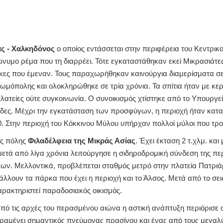
ς - Χαλκηδόνος
ο οποίος εντάσσεται στην περιφέρεια του Κεντρικ
ώνυμο ρέμα που τη διαρρέει. Τότε εγκαταστάθηκαν εκεί Μικρασιά
ς που έμεναν. Τους παραχωρήθηκαν καινούργια διαμερίσματα σε συνο
 κωμόπολης και ολοκληρώθηκε σε τρία χρόνια. Τα σπίτια ήταν με κ
πλατείες ούτε συγκοινωνία. Ο συνοικισμός χτίστηκε από το Υπουργ
ες. Μέχρι την εγκατάσταση των προσφύγων, η περιοχή ήταν κατα
920. Στην περιοχή του Κόκκινου Μύλου υπήρχαν πολλοί μύλοι που τ
ης πόλης
Φιλαδέλφεια της Μικράς Ασίας
. Έχει έκταση 2 τ.χλμ. κα
τά από λίγα χρόνια λειτούργησε η σιδηροδρομική σύνδεση της περι
ν. Μελλοντικά, προβλέπεται σταθμός μετρό στην πλατεία Πατριάρχ
άλλουν τα πάρκα που έχει η περιοχή και το Άλσος. Μετά από το σε
αρακτηριστεί παραδοσιακός οικισμός.
 από τις αρχές του περασμένου αιώνα η αστική ανάπτυξη περιόρισε
ραμένει σημαντικός πνεύμονας πρασίνου και ένας από τους μεγαλύ