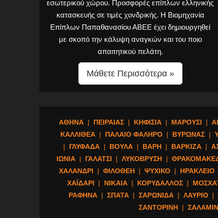
εσωτερικού χώρου. Προσφορές επίπλων ελληνικής
κατασκευής σε τιμές χονδρικής. Η Βιομηχανία
Επίπλων Παπαθανασίου ΑΒΕΕ έχει δημιουργηθεί
με σκοπό την κάλυψη αναγκών και του ποιο
απαιτητικού πελάτη.
Μάθετε Περισσότερα »
ΑΘΗΝΑ
|
ΠΕΙΡΑΙΑΣ
|
ΚΗΦΙΣΙΑ
|
ΜΑΡΟΥΣΙ
|
Α
ΚΑΛΛΙΘΕΑ
|
ΠΑΛΑΙΟ ΦΑΛΗΡΟ
|
ΒΥΡΩΝΑΣ
|
|
ΓΛΥΦΑΔΑ
|
ΒΟΥΛΑ
|
ΒΑΡΗ
|
ΒΑΡΚΙΖΑ
|
Α
ΙΩΝΙΑ
|
ΓΑΛΑΤΣΙ
|
ΛΥΚΟΒΡΥΣΗ
|
ΘΡΑΚΟΜΑΚΕ
ΧΑΛΑΝΔΡΙ
|
ΦΙΛΟΘΕΗ
|
ΨΥΧΙΚΟ
|
ΗΡΑΚΛΕΙΟ
ΧΑΪΔΑΡΙ
|
ΝΙΚΑΙΑ
|
ΚΟΡΥΔΑΛΛΟΣ
|
ΜΟΣΧΑ
ΡΑΦΗΝΑ
|
ΣΠΑΤΑ
|
ΣΑΡΩΝΙΔΑ
|
ΛΑΥΡΙΟ
|
ΣΑΝΤΟΡΙΝΗ
|
ΣΑΛΑΜΙ