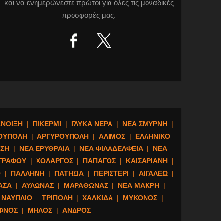
και να ενημερώνεστε πρώτοι για όλες τις μοναδικές
προσφορές μας.
ΑΝΟΙΞΗ
|
ΠΙΚΕΡΜΙ
|
ΓΛΥΚΑ ΝΕΡΑ
|
ΝΕΑ ΣΜΥΡΝΗ
|
ΟΥΠΟΛΗ
|
ΑΡΓΥΡΟΥΠΟΛΗ
|
ΑΛΙΜΟΣ
|
ΕΛΛΗΝΙΚΟ
ΣΗ
|
ΝΕΑ ΕΡΥΘΡΑΙΑ
|
ΝΕΑ ΦΙΛΑΔΕΛΦΕΙΑ
|
ΝΕΑ
ΓΡΑΦΟΥ
|
ΧΟΛΑΡΓΟΣ
|
ΠΑΠΑΓΟΣ
|
ΚΑΙΣΑΡΙΑΝΗ
|
Ο
|
ΠΑΛΛΗΝΗ
|
ΠΑΤΗΣΙΑ
|
ΠΕΡΙΣΤΕΡΙ
|
ΑΙΓΑΛΕΩ
|
ΑΣΑ
|
ΑΥΛΩΝΑΣ
|
ΜΑΡΑΘΩΝΑΣ
|
ΝΕΑ ΜΑΚΡΗ
|
ΝΑΥΠΛΙΟ
|
ΤΡΙΠΟΛΗ
|
ΧΑΛΚΙΔΑ
|
ΜΥΚΟΝΟΣ
|
ΙΦΝΟΣ
|
ΜΗΛΟΣ
|
ΑΝΔΡΟΣ