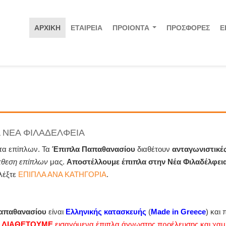
ΑΡΧΙΚΗ
ΕΤΑΙΡΕΙΑ
ΠΡΟΙΟΝΤΑ
ΠΡΟΣΦΟΡΕΣ
Ε
...
ΛΑ ΝΕΑ ΦΙΛΑΔΕΛΦΕΙΑ
τα επίπλων. Τα
Έπιπλα Παπαθανασίου
διαθέτουν
ανταγωνιστικέ
κθεση επίπλων
μας.
Αποστέλλουμε έπιπλα στην Νέα Φιλαδέλφει
λέξτε
ΕΠΙΠΛΑ ΑΝΑ ΚΑΤΗΓΟΡΙΑ
.
απαθανασίου
είναι
Ελληνικής κατασκευής
(
Made in Greece
) και
 ΔΙΑΘΕΤΟΥΜΕ
εισαγόμενα έπιπλα άγνωστης προέλευσης και χαμ