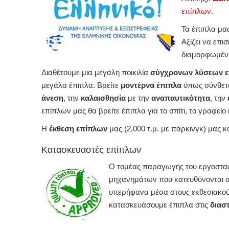
επίπλων
.
Τα έπιπλα μα
Αξίζει να επι
διαμορφωμένε
Διαθέτουμε μια μεγάλη ποικιλία
σύγχρονων λύσεων 
μεγάλα έπιπλα. Βρείτε
μοντέρνα έπιπλα
όπως σύνθετο
άνεση
, την
καλαισθησία
με την
αναπαυτικότητα
, την
επίπλων μας θα βρείτε έπιπλα για το σπίτι, το γραφεί
Η
έκθεση επίπλων
μας (2,000 τ.μ. με πάρκινγκ) μας κ
Κατασκευαστές επίπλων
Ο τομέας παραγωγής του εργοστασ
μηχανημάτων που κατευθύνονται α
υπερήφανα μέσα στους εκθεσιακούς
κατασκευάσουμε έπιπλα στις
διασ