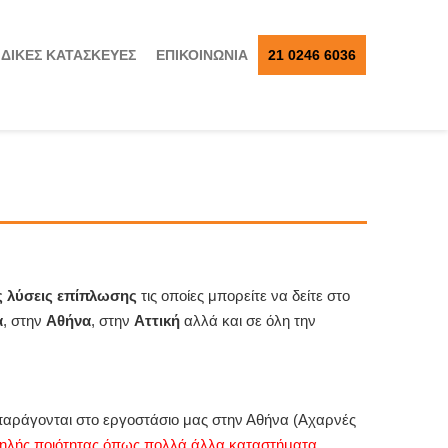
ΙΔΙΚΕΣ ΚΑΤΑΣΚΕΥΕΣ
ΕΠΙΚΟΙΝΩΝΙΑ
21 0246 6036
ς λύσεις επίπλωσης
τις οποίες μπορείτε να δείτε στο
α
, στην
Αθήνα
, στην
Αττική
αλλά και σε όλη την
 παράγονται στο εργοστάσιο μας στην Αθήνα (Αχαρνές
ηλής ποιότητας όπως πολλά άλλα καταστήματα