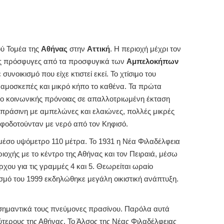
ού Τομέα της
Αθήνας
στην
Αττική
. Η περιοχή μέχρι τον
τες πρόσφυγες από τα προσφυγικά των
Αμπελοκήπων
ικισμό που είχε κτιστεί εκεί. Το χτίσιμο του
εραμοσκεπές και μικρό κήπο το καθένα. Τα πρώτα
είο κοινωνικής πρόνοιας σε απαλλοτριωμένη έκταση
πράσινη με αμπελώνες και ελαιώνες, πολλές μικρές
ροφοδοτούνταν με νερό από τον Κηφισό.
ι μέσο υψόμετρο 110 μέτρα. Το 1931 η Νέα Φιλαδέλφεια
οχής με το κέντρο της Αθήνας και τον Πειραιά, μέσω
ου για τις γραμμές 4 και 5. Θεωρείται ωραίο
ισμό του 1999 εκδηλώθηκε μεγάλη οικιστική ανάπτυξη.
 σημαντικά τους πνεύμονες πρασίνου. Παρόλα αυτά
τερους της Αθήνας. Το Άλσος της Νέας Φιλαδέλφειας