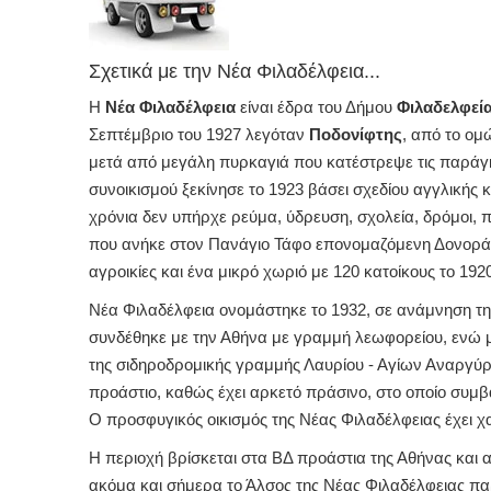
Σχετικά με την Νέα Φιλαδέλφεια...
Η
Νέα Φιλαδέλφεια
είναι έδρα του Δήμου
Φιλαδελφεία
Σεπτέμβριο του 1927 λεγόταν
Ποδονίφτης
, από το ομ
μετά από μεγάλη πυρκαγιά που κατέστρεψε τις παράγκε
συνοικισμού ξεκίνησε το 1923 βάσει σχεδίου αγγλικής
χρόνια δεν υπήρχε ρεύμα, ύδρευση, σχολεία, δρόμοι, 
που ανήκε στον Πανάγιο Τάφο επονομαζόμενη Δονοράδ
αγροικίες και ένα μικρό χωριό με 120 κατοίκους το 1
Νέα Φιλαδέλφεια ονομάστηκε το 1932, σε ανάμνηση τ
συνδέθηκε με την Αθήνα με γραμμή λεωφορείου, ενώ με
της σιδηροδρομικής γραμμής Λαυρίου - Αγίων Αναργύρω
προάστιο, καθώς έχει αρκετό πράσινο, στο οποίο συμβ
Ο προσφυγικός οικισμός της Νέας Φιλαδέλφειας έχει χ
Η περιοχή βρίσκεται στα ΒΔ προάστια της Αθήνας και
ακόμα και σήμερα το Άλσος της Νέας Φιλαδέλφειας πα