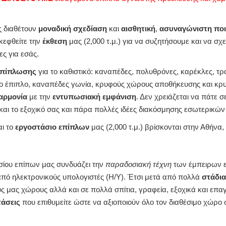
ς διαθέτουν
μοναδική σχεδίαση
και
αισθητική
,
ασυναγώνιστη ποι
σκεφθείτε την
έκθεση
μας (2,000 τ.μ.) για να συζητήσουμε και να σχ
ς για εσάς.
επίπλωσης
για το καθιστικό: καναπέδες, πολυθρόνες, καρέκλες, τ
 έπιπλο, καναπέδες γωνία, κρυφούς χώρους αποθήκευσης και κρ
αρμονία
με την
εντυπωσιακή εμφάνιση
. Δεν χρειάζεται να πάτε
ο και το εξοχικό σας και πάρα πολλές ιδέες διακόσμησης εσωτερικώ
αι το
εργοστάσιο επίπλων
μας (2,000 τ.μ.) βρίσκονται στην Αθήνα
ίου επίπων μας συνδυάζει την
παραδοσιακή τέχνη
των έμπειρων ε
πό ηλεκτρονικούς υπολογιστές (Η/Υ). Έτσι μετά από πολλά
στάδια
 μας χώρους αλλά και σε πολλά σπίτια, γραφεία, εξοχικά και επ
τάσεις
που επιθυμείτε ώστε να αξιοποιούν όλο τον διαθέσιμο χώρο 