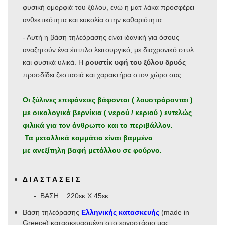
φυσική ομορφιά του ξύλου, ενώ η ματ λάκα προσφέρει
ανθεκτικότητα και ευκολία στην καθαριότητα.
- Αυτή η βάση τηλεόρασης είναι ιδανική για όσους
αναζητούν ένα έπιπλο λειτουργικό, με διαχρονικό στυλ
και φυσικά υλικά. Η
ρουστίκ υφή του ξύλου δρυός
προσδίδει ζεστασιά και χαρακτήρα στον χώρο σας.
Οι ξύλινες επιφάνειες βάφονται ( λουστράρονται )
με οικολογικά βερνίκια ( νερού / κεριού ) εντελώς
φιλικά για τον άνθρωπο και το περιβάλλον.
Τα μεταλλικά κομμάτια είναι βαμμένα
με ανεξίτηλη βαφή μετάλλου σε φούρνο.
Δ Ι Α Σ Τ Α Σ Ε Ι Σ
- ΒΑΣΗ 220εκ Χ 45εκ
Βάση τηλεόρασης
Ελληνικής κατασκευής
(made in
Greece) κατασκευασμένη στο εργοστάσιο μας.