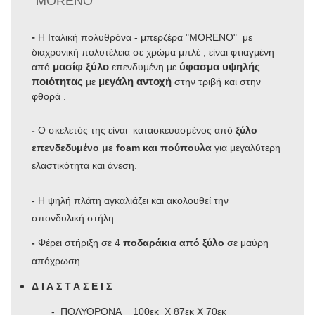
"MORENO"
-
Η Ιταλική πολυθρόνα - μπερζέρα "MORENO" με
διαχρονική πολυτέλεια σε χρώμα μπλέ , είναι φτιαγμένη
μασίφ ξύλο
ύφασμα υψηλής
από
επενδυμένη με
ποιότητας
μεγάλη αντοχή
με
στην τριβή και στην
φθορά .
-
O σκελετός της είναι κατασκευασμένος από
ξύλο
επενδεδυμένο με foam και πούπουλα
για μεγαλύτερη
ελαστικότητα και άνεση.
- Η ψηλή πλάτη αγκαλιάζει και ακολουθεί την
σπονδυλική στήλη.
-
Φέρει στήριξη σε 4
ποδαράκια από ξύλο
σε μαύρη
απόχρωση.
Δ Ι Α Σ Τ Α Σ Ε Ι Σ
- ΠΟΛΥΘΡΟΝΑ 100εκ Χ 87εκ Χ 70εκ