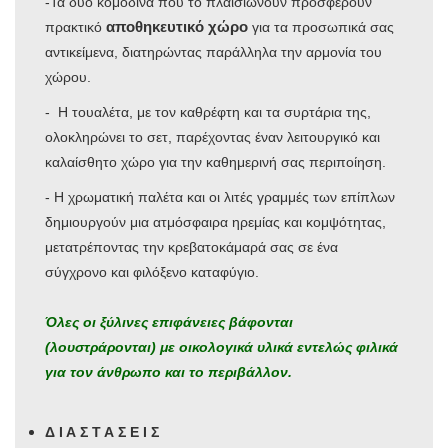
-Τα δύο κομοδίνα που το πλαισιώνουν προσφέρουν
αποθηκευτικό χώρο
πρακτικό
για τα προσωπικά σας
αντικείμενα, διατηρώντας παράλληλα την αρμονία του
χώρου.
- Η τουαλέτα, με τον καθρέφτη και τα συρτάρια της,
ολοκληρώνει το σετ, παρέχοντας έναν λειτουργικό και
καλαίσθητο χώρο για την καθημερινή σας περιποίηση.
- Η χρωματική παλέτα και οι λιτές γραμμές των επίπλων
δημιουργούν μια ατμόσφαιρα ηρεμίας και κομψότητας,
μετατρέποντας την κρεβατοκάμαρά σας σε ένα
σύγχρονο και φιλόξενο καταφύγιο.
Όλες οι ξύλινες επιφάνειες βάφονται
(λουστράρονται) με
οικολογικά υλικά εντελώς φιλικά
για τον άνθρωπο και το περιβάλλον.
Δ Ι Α Σ Τ Α Σ Ε Ι Σ