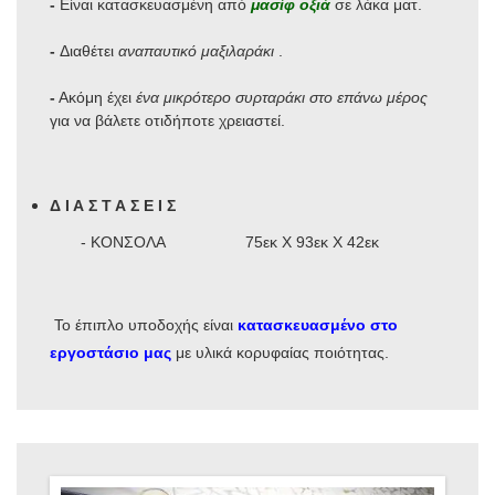
-
Είναι κατασκευασμένη από
μασίφ οξιά
σε λάκα ματ.
-
Διαθέτει
αναπαυτικό μαξιλαράκι
.
-
Ακόμη έχει
ένα μικρότερο συρταράκι στο επάνω μέρος
για να βάλετε οτιδήποτε χρειαστεί.
Δ Ι Α Σ Τ Α Σ Ε Ι Σ
- ΚΟΝΣΟΛΑ 75εκ Χ 93εκ Χ 42εκ
Το έπιπλο υποδοχής είναι
κατασκευασμένο στο
εργοστάσιο μας
με υλικά κορυφαίας ποιότητας.