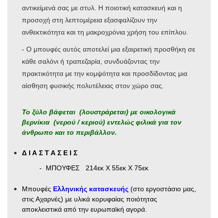
αντικείμενά σας με στυλ. Η ποιοτική κατασκευή και η
προσοχή στη λεπτομέρεια εξασφαλίζουν την
ανθεκτικότητα και τη μακροχρόνια χρήση του επίπλου.
- Ο μπουφές αυτός αποτελεί μια εξαιρετική προσθήκη σε
κάθε σαλόνι ή τραπεζαρία, συνδυάζοντας την
πρακτικότητα με την κομψότητα και προσδίδοντας μια
αίσθηση φυσικής πολυτέλειας στον χώρο σας.
Το ξύλο βάφεται (λουστράρεται) με οικολογικά
βερνίκια (νερού / κεριού) εντελώς φιλικά για τον
άνθρωπο και το περιβάλλον.
Δ Ι Α Σ Τ Α Σ Ε Ι Σ
- ΜΠΟΥΦΕΣ 214εκ Χ 55εκ Χ 75εκ
Μπουφές
Ελληνικής κατασκευής
(στο εργοστάσιο μας,
στις Αχαρνές) με υλικά κορυφαίας ποιότητας
αποκλειστικά από την ευρωπαϊκή αγορά.