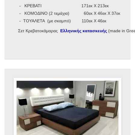
- ΚΡΕΒΑΤΙ 171εκ Χ 213εκ
- ΚΟΜΟΔΙΝΟ (2 τεμάχια) 60εκ Χ 46εκ Χ 37εκ
- ΤΟΥΑΛΕΤΑ (με σκαμπό) 110εκ Χ 46εκ
Σετ Κρεβατοκάμαρας
Ελληνικής κατασκευής
(made in Gre