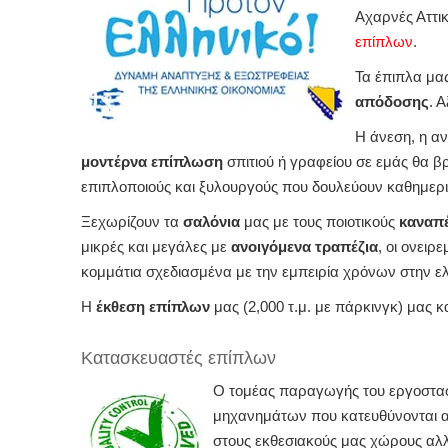
Αχαρνές Αττικ
επίπλων
.
Τα έπιπλα μα
απόδοσης
. 
Η άνεση, η αν
μοντέρνα επίπλωση
σπιτιού ή γραφείου σε εμάς θα β
επιπλοποιούς και ξυλουργούς που δουλεύουν καθημερι
Ξεχωρίζουν τα
σαλόνια
μας με τους ποιοτικούς
καναπ
μικρές και μεγάλες με
ανοιγόμενα τραπέζια
, οι ονειρ
κομμάτια σχεδιασμένα με την εμπειρία χρόνων στην ε
Η
έκθεση επίπλων
μας (2,000 τ.μ. με πάρκινγκ) μας κ
Κατασκευαστές επίπλων
Ο τομέας παραγωγής του εργοστασ
μηχανημάτων που κατευθύνονται α
στους εκθεσιακούς μας χώρους αλλ