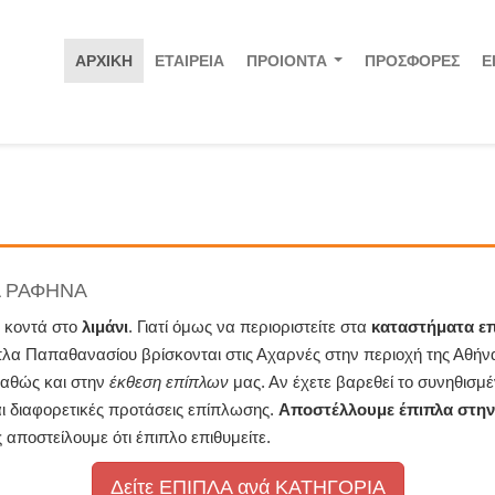
ΑΡΧΙΚΗ
ΕΤΑΙΡΕΙΑ
ΠΡΟΙΟΝΤΑ
ΠΡΟΣΦΟΡΕΣ
Ε
...
ΛΑ ΡΑΦΗΝΑ
κοντά στο
λιμάνι
. Γιατί όμως να περιοριστείτε στα
καταστήματα ε
ιπλα Παπαθανασίου βρίσκονται στις Αχαρνές στην περιοχή της Αθήν
καθώς και στην
έκθεση επίπλων
μας. Αν έχετε βαρεθεί το συνηθισ
ι διαφορετικές προτάσεις επίπλωσης.
Αποστέλλουμε έπιπλα στη
αποστείλουμε ότι έπιπλο επιθυμείτε.
Δείτε ΕΠΙΠΛΑ ανά ΚΑΤΗΓΟΡΙΑ