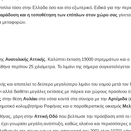
πλα τόσο στην Ελλάδα όσο και στο εξωτερικό. Ειδικά για την περιο
παράδοση και η τοποθέτηση των επίπλων στον χώρο σας
γίνετα
α μεταφορών.
της
Ανατολικής Αττικής
. Καλύπτει έκταση 19000 στρεμμάτων και ο 
ήνα περίπου 25 χιλιόμετρα. Το λιμάνι της σήμερα συγκαταλέγεται
κής και αποτελεί το δεύτερο μεγαλύτερο λιμάνι του νομού μετά τον 
νι αλλά διαθέτει μεγάλες εκτάσεις με πάρκα και χώρους πρασίνου 
ς
στην θέση
Αυλάκι
στα νότια κοντά στα σύνορα με την
Αρτέμιδα
(
ημοτικό κολυμβητήριο Ραφήνας και ο παραθεριστικός οικισμός
Μελ
θήνας, χάρη στην
Αττική Οδό
που βελτίωσε την πρόσβαση από το 
α έχει γνωρίσει μεγάλη ανάπτυξη, καθώς ολοένα και περισσότερες α
 πληθυσμός της σύμφωνα με την απογραφή του 2001 είναι 10701 κάτ