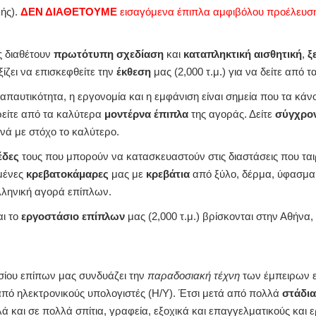
ής).
ΔΕΝ ΔΙΑΘΕΤΟΥΜΕ
εισαγόμενα έπιπλα αμφιβόλου προέλευση
ς διαθέτουν
πρωτότυπη σχεδίαση
και
καταπληκτική αισθητική
,
ξ
Αξίζει να επισκεφθείτε την
έκθεση
μας (2,000 τ.μ.) για να δείτε από 
απαυτικότητα, η εργονομία και η εμφάνιση είναι σημεία που τα κάν
ρείτε από τα καλύτερα
μοντέρνα έπιπλα
της αγοράς. Δείτε
σύγχρον
νά με στόχο το καλύτερο.
έδες
τους που μπορούν να κατασκευαστούν στις διαστάσεις που ται
εμένες
κρεβατοκάμαρες
μας με
κρεβάτια
από ξύλο, δέρμα, ύφασμα,
λληνική αγορά επίπλων.
αι το
εργοστάσιο επίπλων
μας (2,000 τ.μ.) βρίσκονται στην Αθήνα
ίου επίπων μας συνδυάζει την
παραδοσιακή τέχνη
των έμπειρων ε
πό ηλεκτρονικούς υπολογιστές (Η/Υ). Έτσι μετά από πολλά
στάδια
ά και σε πολλά σπίτια, γραφεία, εξοχικά και επαγγελματικούς κ