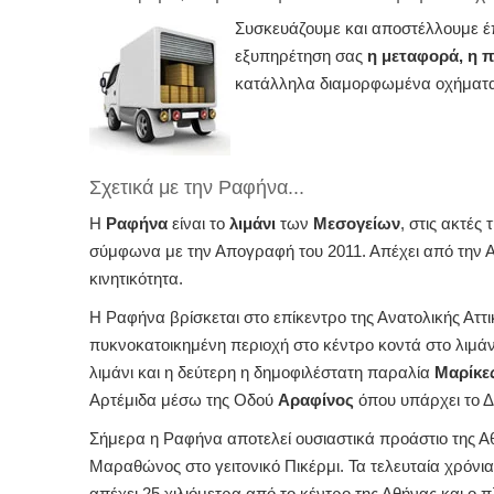
Συσκευάζουμε και αποστέλλουμε έπι
εξυπηρέτηση σας
η μεταφορά, η 
κατάλληλα διαμορφωμένα οχήματ
Σχετικά με την Ραφήνα...
Η
Ραφήνα
είναι το
λιμάνι
των
Μεσογείων
, στις ακτές 
σύμφωνα με την Απογραφή του 2011. Απέχει από την Αθ
κινητικότητα.
Η Ραφήνα βρίσκεται στο επίκεντρο της Ανατολικής Αττι
πυκνοκατοικημένη περιοχή στο κέντρο κοντά στο λιμά
λιμάνι και η δεύτερη η δημοφιλέστατη παραλία
Μαρίκε
Αρτέμιδα μέσω της Οδού
Αραφίνος
όπου υπάρχει το Δ
Σήμερα η Ραφήνα αποτελεί ουσιαστικά προάστιο της Α
Μαραθώνος στο γειτονικό Πικέρμι. Τα τελευταία χρόνι
απέχει 25 χιλιόμετρα από το κέντρο της Αθήνας και ο