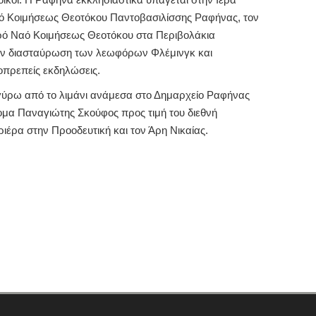
Ναό Κοιμήσεως Θεοτόκου Παντοβασιλίσσης Ραφήνας, τον
ερό Ναό Κοιμήσεως Θεοτόκου στα Περιβολάκια
την διασταύρωση των λεωφόρων Φλέμινγκ και
οπρεπείς εκδηλώσεις.
ύρω από το λιμάνι ανάμεσα στο Δημαρχείο Ραφήνας
όνομα Παναγιώτης Σκούφος προς τιμή του διεθνή
έρα στην Προοδευτική και τον Άρη Νικαίας.